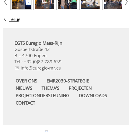
Terug
EGTS Euregio Maas-Rijn
Gospertstraße 42
B – 4700 Eupen
Tel.: +32 (0)87 789 639
nf
r
g
-mr
OVER ONS
EMR2030-STRATEGIE
NIEUWS
THEMA’S
PROJECTEN
PROJECTONDERSTEUNING
DOWNLOADS
CONTACT