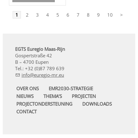
1
2
3
4
5
6
7
8
9
10
>
EGTS Euregio Maas-Rijn
Gospertstraße 42
B – 4700 Eupen
Tel.: +32 (0)87 789 639
nf
r
g
-mr
OVER ONS
EMR2030-STRATEGIE
NIEUWS
THEMA’S
PROJECTEN
PROJECTONDERSTEUNING
DOWNLOADS
CONTACT