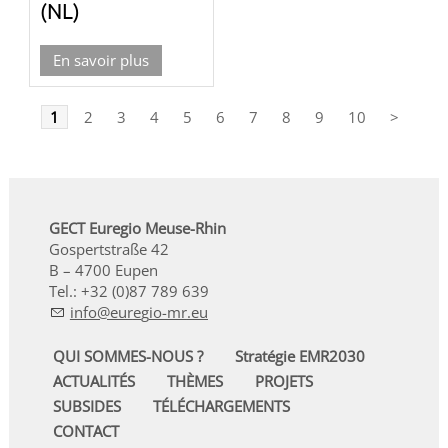
(NL)
En savoir plus
1
2
3
4
5
6
7
8
9
10
>
GECT Euregio Meuse-Rhin
Gospertstraße 42
B – 4700 Eupen
Tel.: +32 (0)87 789 639
nf
r
g
-mr
QUI SOMMES-NOUS ?
Stratégie EMR2030
ACTUALITÉS
THÈMES
PROJETS
SUBSIDES
TÉLÉCHARGEMENTS
CONTACT