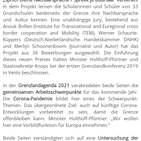
In dem Projekt lernen die Schülerinnen und Schüler von 33
Grundschulen beiderseits der Grenze ihre Nachbarsprache
und -kultur kennen. Eine unabhängige Jury, bestehend aus
Anouk Bollen (Institute for Transnational and Euregional cross
border cooperation and Mobility ITEM), Werner Schaurte-
Küppers (Deutsch-Niederländische Handelskammer DNHK)
und Merlijn Schoonenboom (Journalist und Autor) hat das
Projekt aus 36 Bewerbungen ausgewählt. Die Einführung
dieses neuen Preises hatten Minister Holthoff-Pförtner und
Staatssekretär Knops bei der ersten Grenzlandkonferenz 2019
in Venlo beschlossen.
In der
Grenzlandagenda 2021
verabredeten beide Seiten die
gemeinsamen Arbeitsschwerpunkte
für das kommende Jahr.
Die
Corona-Pandemie
bildet hier eines der Schwerpunkt-
Themen. Das übergeordnete Ziel: auch auf künftige Corona-
Entwicklungen vorbereitet zu sein, damit die Grenze
offenbleiben kann. Minister Holthoff-Pförtner: „Wir wollen
hier eine Vorbildfunktion für Europa einnehmen.“
Beide Seiten verständigten sich auf eine
Untersuchung der