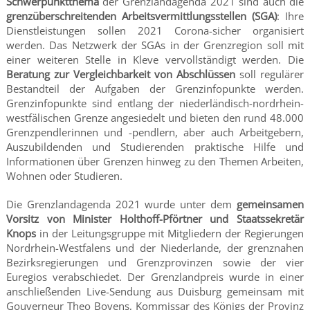
Schwerpunktthema
der Grenzlandagenda 2021 sind auch die
grenzüberschreitenden Arbeitsvermittlungsstellen (SGA)
: Ihre
Dienstleistungen sollen 2021 Corona-sicher organisiert
werden. Das Netzwerk der SGAs in der Grenzregion soll mit
einer weiteren Stelle in Kleve vervollständigt werden. Die
Beratung zur Vergleichbarkeit von Abschlüssen
soll regulärer
Bestandteil der Aufgaben der Grenzinfopunkte werden.
Grenzinfopunkte sind entlang der niederländisch-nordrhein-
westfälischen Grenze angesiedelt und bieten den rund 48.000
Grenzpendlerinnen und -pendlern, aber auch Arbeitgebern,
Auszubildenden und Studierenden praktische Hilfe und
Informationen über Grenzen hinweg zu den Themen Arbeiten,
Wohnen oder Studieren.
Die Grenzlandagenda 2021 wurde unter dem
gemeinsamen
Vorsitz von Minister Holthoff-Pförtner und Staatssekretär
Knops
in der Leitungsgruppe mit Mitgliedern der Regierungen
Nordrhein-Westfalens und der Niederlande, der grenznahen
Bezirksregierungen und Grenzprovinzen sowie der vier
Euregios verabschiedet. Der Grenzlandpreis wurde in einer
anschließenden Live-Sendung aus Duisburg gemeinsam mit
Gouverneur Theo Bovens, Kommissar des Königs der Provinz