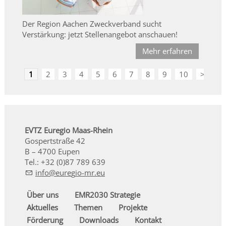
Der Region Aachen Zweckverband sucht
Verstärkung: jetzt Stellenangebot anschauen!
Mehr erfahren
1
2
3
4
5
6
7
8
9
10
>
EVTZ Euregio Maas-Rhein
Gospertstraße 42
B – 4700 Eupen
Tel.: +32 (0)87 789 639
nf
r
g
-mr
Über uns
EMR2030 Strategie
Aktuelles
Themen
Projekte
Förderung
Downloads
Kontakt