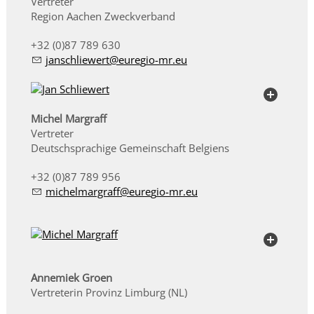
Vertreter
Region Aachen Zweckverband
+32 (0)87 789 630
j
nschl
w
rt
r
g
-mr
Michel Margraff
Vertreter
Deutschsprachige Gemeinschaft Belgiens
+32 (0)87 789 956
m
ch
lm
rgr
ff
r
g
-mr
Annemiek Groen
Vertreterin Provinz Limburg (NL)