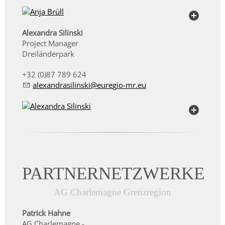
Alexandra Silinski
Project Manager
Dreiländerpark
+32 (0)87 789 624
l
x
ndr
s
l
nsk
r
g
-mr
PARTNERNETZWERKE
AG Charlemagne Grenzregion
Patrick Hahne
AG Charlemagne -