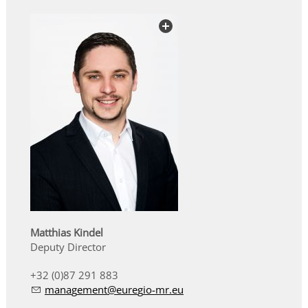
Matthias Kindel
Deputy Director
+32 (0)87 291 883
m
n
g
m
nt
r
g
-mr