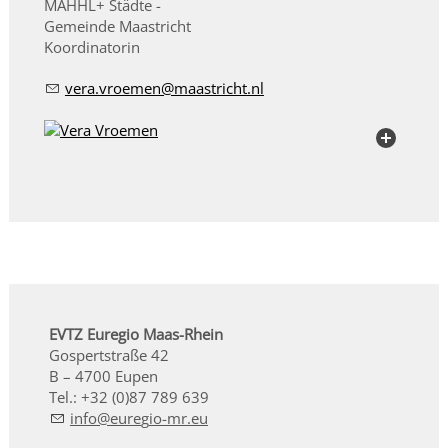
MAHHL+ Städte -
Gemeinde Maastricht
Koordinatorin
v
r
vr
m
n
m
str
cht
nl
EVTZ Euregio Maas-Rhein
Gospertstraße 42
B – 4700 Eupen
Tel.: +32 (0)87 789 639
nf
r
g
-mr