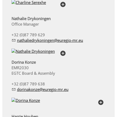
Nathalie Drykoningen
Office Manager
+32 (0)87 789 629
n
th
l
dryk
n
ng
n
r
g
-mr
Dorina Konze
EMR2030
EGTC Board & Assembly
+32 (0)87 789 638
d
r
n
k
nz
r
g
-mr
Harrie Houben