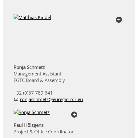
Ronja Schmetz
Management Assistant
EGTC Board & Assembly
+32 (0)87 789 641
r
nj
schm
tz
r
g
-mr
Paul Hölsgens
Project & Office Coordinator