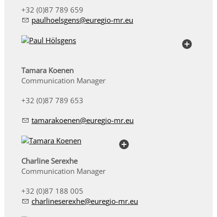
+32 (0)87 789 659
p
lh
lsg
ns
r
g
-mr
Tamara Koenen
Communication Manager
+32 (0)87 789 653
t
m
r
k
n
n
r
g
-mr
Charline Serexhe
Communication Manager
+32 (0)87 188 005
ch
rl
n
s
r
xh
r
g
-mr