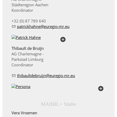
Städteregion Aachen
Koordinator
+32 (0) 87 789 640
p
tr
ckh
hn
r
g
-mr
Thibault de Bruijn
AG Charlemagne -
Parkstad Limburg
Coordinator
th
b
ltd
br
jn
r
g
-mr
MAHHL+ Städte
Vera Vroemen