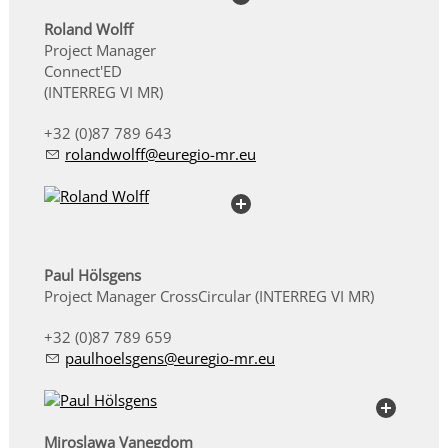
Roland Wolff
Project Manager
Connect'ED
(INTERREG VI MR)
+32 (0)87 789 643
r
l
ndw
lff
r
g
-mr
Paul Hölsgens
Project Manager CrossCircular
(INTERREG VI MR)
+32 (0)87 789 659
p
lh
lsg
ns
r
g
-mr
Miroslawa Vanegdom