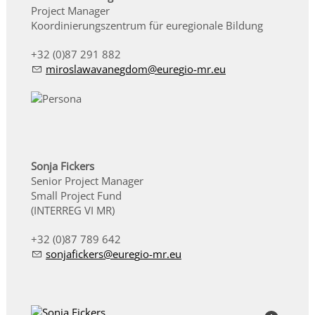
Project Manager
Koordinierungszentrum für euregionale Bildung
+32 (0)87 291 882
m
r
sl
w
v
n
gd
m
r
g
-mr
Sonja Fickers
Senior Project Manager
Small Project Fund
(INTERREG VI MR)
+32 (0)87 789 642
s
nj
f
ck
rs
r
g
-mr