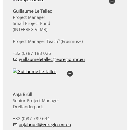
Guillaume Le Tallec
Project Manager
Small Project Fund
(INTERREG VI MR)
Project Manager Teach³ (Erasmus+)
+32 (0)
87 188 026
g
ll
m
l
t
ll
c
r
g
-mr
Anja Brüll
Senior Project Manager
Dreiländerpark
+32 (0)87 789 644
nj
br
ll
r
g
-mr