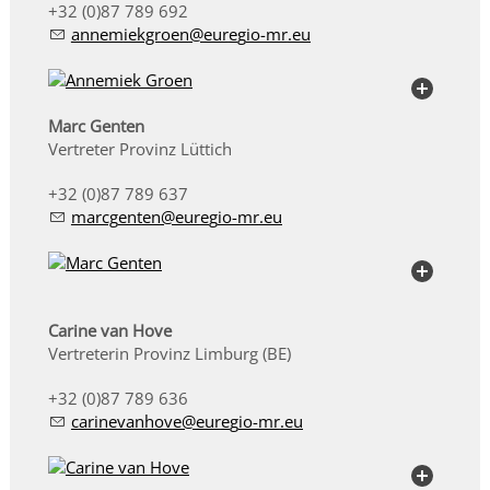
+32 (0)87 789 692
nn
m
kgr
n
r
g
-mr
Marc Genten
Vertreter Provinz Lüttich
+32 (0)87 789 637
m
rcg
nt
n
r
g
-mr
Carine van Hove
Vertreterin Provinz Limburg (BE)
+32 (0)87 789 636
c
r
n
v
nh
v
r
g
-mr