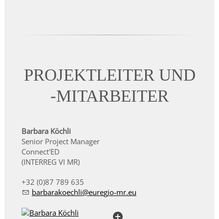
PROJEKTLEITER UND
-MITARBEITER
Barbara Köchli
Senior Project Manager
Connect'ED
(INTERREG VI MR)
+32 (0)87 789 635
b
rb
r
k
chl
r
g
-mr