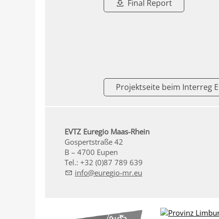
Final Report
Projektseite beim Interre
EVTZ Euregio Maas-Rhein
Gospertstraße 42
B – 4700 Eupen
Tel.: +32 (0)87 789 639
nf
r
g
-mr