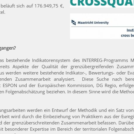
beläuft sich auf 176.949,75 €,
el.
egangen?
l das bestehende Indikatorensystem des INTERREG-Programms M
ereits Aspekte der Qualität der grenzübergreifenden Zusam
aus werden weitere bestehende Indikator-, Bewertungs- oder Ev
ifenden Zusammenarbeit analysiert. Diese Suche nach berei
t ESPON und der Europäischen Kommission, DG Regio, erfolge
len Folgenabschätzung beziehen. In diesem Sinne wird die Method
ngsarbeiten werden ein Entwurf der Methodik und ein Satz von 
Arbeit wird durch die Einbeziehung von Praktikern aus der Euregi
der grenzüberschreitenden Zusammenarbeit befassen. Darüber
besonderer Expertise im Bereich der territorialen Folgenabsch