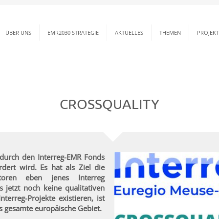
ÜBER UNS
EMR2030 STRATEGIE
AKTUELLES
THEMEN
PROJEKT
CROSSQUALITY
s durch den
Interreg-EMR
Fonds
rdert wird.
Es hat als Ziel die
atoren eben jenes Interreg
 jetzt noch keine qualitativen
terreg-Projekte existieren, ist
as gesamte europäische Gebiet.