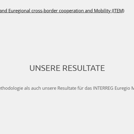
 and Euregional cross-border cooperation and Mobility (ITEM)
UNSERE RESULTATE
thodologie als auch unsere Resultate für das INTERREG Euregio 