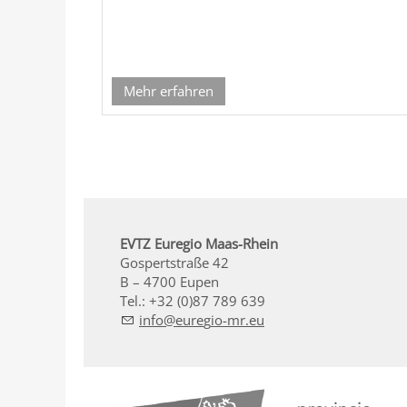
Mehr erfahren
EVTZ Euregio Maas-Rhein
Gospertstraße 42
B – 4700 Eupen
Tel.: +32 (0)87 789 639
nf
r
g
-mr