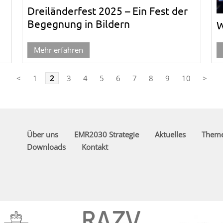
Dreiländerfest 2025 – Ein Fest der
Begegnung in Bildern
W
Mehr erfahren
<
1
2
3
4
5
6
7
8
9
10
>
Über uns
EMR2030 Strategie
Aktuelles
Them
Downloads
Kontakt