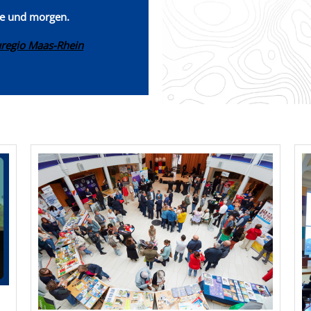
te und morgen.
uregio Maas-Rhein