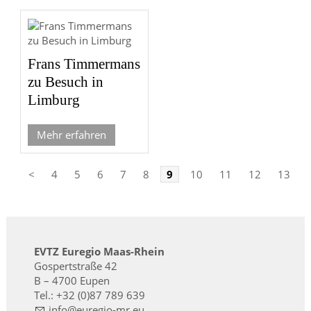
Frans Timmermans
zu Besuch in
Limburg
Mehr erfahren
<
4
5
6
7
8
9
10
11
12
13
EVTZ Euregio Maas-Rhein
Gospertstraße 42
B – 4700 Eupen
Tel.: +32 (0)87 789 639
nf
r
g
-mr