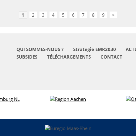
1
2
3
4
5
6
7
8
9
>
QUI SOMMES-NOUS ?
Stratégie EMR2030
ACT
SUBSIDES
TÉLÉCHARGEMENTS
CONTACT