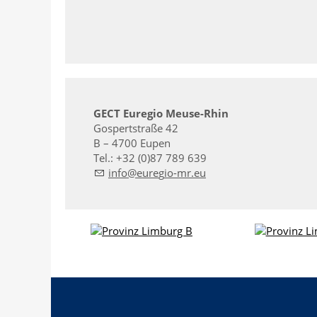
GECT Euregio Meuse-Rhin
Gospertstraße 42
B – 4700 Eupen
Tel.: +32 (0)87 789 639
nf
r
g
-mr