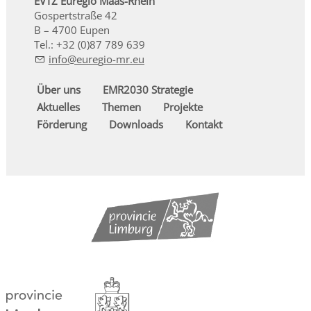
EVTZ Euregio Maas-Rhein
Gospertstraße 42
B – 4700 Eupen
Tel.: +32 (0)87 789 639
nf
r
g
-mr
Über uns
EMR2030 Strategie
Aktuelles
Themen
Projekte
Förderung
Downloads
Kontakt