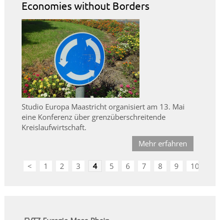
Economies without Borders
Studio Europa Maastricht organisiert am 13. Mai
eine Konferenz über grenzüberschreitende
Kreislaufwirtschaft.
Mehr erfahren
<
1
2
3
4
5
6
7
8
9
10
>